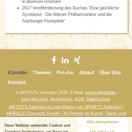
in diversen Gremien
2017 Veröffentlichung des Buches "Eine glückliche
Symbiose - Die Wiener Philharmoniker und die
Salzburger Festspiele"
Künstler
Themen
Pro-Am
Ablauf
Über Uns
Kontakt
© ARTISTS.Selection 2025, E-Mail:
service@artists-
selection.com
,
Impressum
,
AGB
,
Datenschutz
ARTISTS.Selection ist eine Marke von SPORTS.Selection |
HERALIC.Concepts GmbH - Ihr Partner im Kunst-, Sport- und
Gesundheitsmarketing
Alle akzeptieren
Diese Website verwendet Cookies und
website by
bestHeads
Ich lehne ab
Targeting Technologien, um Ihnen ein