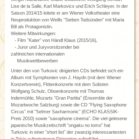
Lise de la Salle, Karl Markovics und Erich Schleyer. In der
Saison 2014/15 leitete er am Wiener Volkstheater eine
Neuproduktion von Weills "Sieben Todsünden" mit Maria
Bill als Protagonistin.
Weitere Mitwirkungen:
- Film "Kater" von Händl Klaus (2015/16),
- Juror und Juryvorsitzender bei
zahlreichen internationalen
Musikwettbewerben
Unter den von Turkovic dirigierten CDs befindet sich ein
Album mit Symphonien von J. Haydn (mit dem Wiener
Konzertverein), Flötenkonzerte mit dem Solisten
Wolfgang Schulz, Oboenkonzerte mit Thomas
Indermühle, Mozarts "Gran Partita" (Ensemble der
Mozartwoche Salzburg) sowie die CD "Flying Saxophone
Circus" mit "Selmer Saxharmonic" (ECHO KLASSIK-
Preis 2010) sowie "saxophone cinema". Die viel gelesene
japanische Musikzeitschrift "ongaku no tomo" hat
Turkovic in einer "short list" der zwanzig interessantesten
in Tokio aufgetretenen Dirigenten aufgeführt.