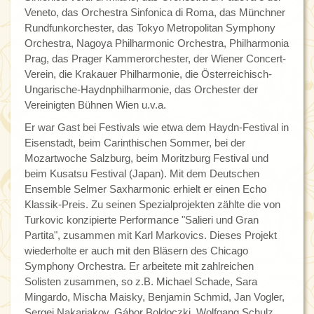
Veneto, das Orchestra Sinfonica di Roma, das Münchner
Rundfunkorchester, das Tokyo Metropolitan Symphony
Orchestra, Nagoya Philharmonic Orchestra, Philharmonia
Prag, das Prager Kammerorchester, der Wiener Concert-
Verein, die Krakauer Philharmonie, die Österreichisch-
Ungarische-Haydnphilharmonie, das Orchester der
Vereinigten Bühnen Wien u.v.a.
Er war Gast bei Festivals wie etwa dem Haydn-Festival in
Eisenstadt, beim Carinthischen Sommer, bei der
Mozartwoche Salzburg, beim Moritzburg Festival und
beim Kusatsu Festival (Japan). Mit dem Deutschen
Ensemble Selmer Saxharmonic erhielt er einen Echo
Klassik-Preis. Zu seinen Spezialprojekten zählte die von
Turkovic konzipierte Performance "Salieri und Gran
Partita", zusammen mit Karl Markovics. Dieses Projekt
wiederholte er auch mit den Bläsern des Chicago
Symphony Orchestra. Er arbeitete mit zahlreichen
Solisten zusammen, so z.B. Michael Schade, Sara
Mingardo, Mischa Maisky, Benjamin Schmid, Jan Vogler,
Sergei Nakariakov, Gábor Boldoczki, Wolfgang Schulz,